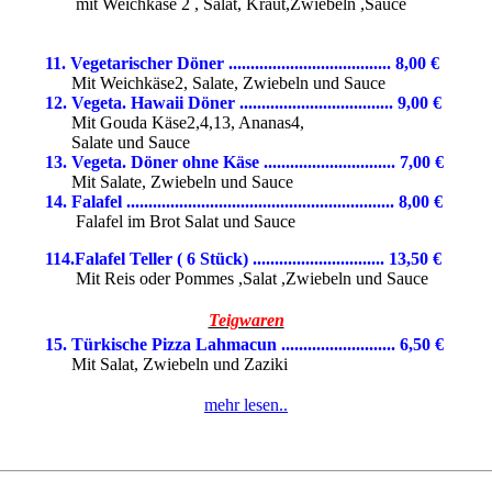
mit Weichkäse 2 , Salat, Kraut,Zwiebeln ,Sauce
11.
Veg
etarischer
Döner ..................................... 8,00 €
Mit Weichkäse2, Salate, Zwiebeln und Sauce
12. Vegeta. Hawaii Döner ................................... 9,00
€
Mit Gouda Käse2,4,13, Ananas4,
Salate und Sauce
13. Vegeta. Döner ohne Käse .............................. 7,00 €
Mit Salate, Zwiebeln und Sauce
14. Falafel ............................................................. 8,00
€
Falafel im Brot Salat und Sauce
114.Falafel Teller ( 6 Stück) .............................. 13,50 €
Mit Reis oder Pommes ,Salat ,Zwiebeln und Sauce
Teigwaren
15. Türkische Pizza Lahmacun .......................... 6,50
€
Mit Salat, Zwiebeln und Zaziki
mehr lesen..