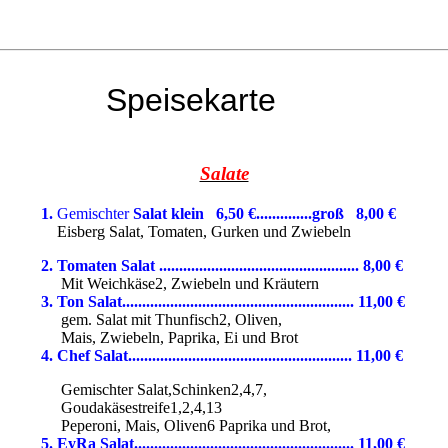
Speisekarte
Salate
1.
Gemischter
Salat klein 6,50
€..............groß 8,00 €
Eisberg Salat, Tomaten, Gurken und Zwiebeln
2. Tomaten Salat .................................................. 8,00
€
Mit Weichkäse2, Zwiebeln und Kräutern
3. Ton Salat.......................................................... 11,00
€
gem. Salat mit Thunfisch2, Oliven,
Mais, Zwiebeln, Paprika, Ei und Brot
4. Chef Salat........................................................ 11
,00
€
Gemischter Salat,Schinken2,4,7,
Goudakäsestreife1,2,4,13
Peperoni, Mais, Oliven6 Paprika und Brot,
5. EyRa Salat....................................................... 11,00
€