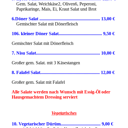
Gem. Salat, Weichkäse2, Oliven6, Peperoni,
Paprikaringe, Mais, Ei, Kraut Salat und Brot
6.Döner Salat ..................................................... 13,0
0
€
Gemischter Salat mit Dönerfleisch
106. kleiner Döner Salat...................................... 9,50 €
Gemischter Salat mit Dönerfleisch
7. Nisu Salat.............
...............
............................ 10,00 €
Großer gem. Salat. mit 3 Käsestangen
8. Falafel Salat.................................................... 12,00
€
Großer gem. Salat
mit Falafel
Alle Salate werden nach Wunsch mit Essig-Öl oder
Hausgemachtem Dressing serviert
Vegetarisches
10. Vegetarischer Dürüm................................... 9,00 €