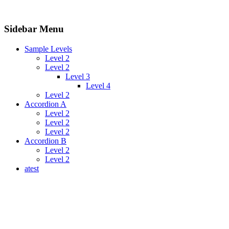
Sidebar Menu
Sample Levels
Level 2
Level 2
Level 3
Level 4
Level 2
Accordion A
Level 2
Level 2
Level 2
Accordion B
Level 2
Level 2
atest