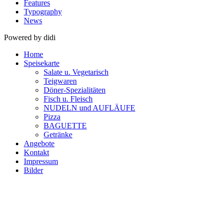
Features
Typography
News
Powered by didi
Home
Speisekarte
Salate u. Vegetarisch
Teigwaren
Döner-Spezialitäten
Fisch u. Fleisch
NUDELN und AUFLÄUFE
Pizza
BAGUETTE
Getränke
Angebote
Kontakt
Impressum
Bilder