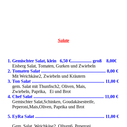
Salate
1. Gemischter Salat, klein 6,50 €.................. groß 8,00€
Eisberg Salat, Tomaten, Gurken und Zwiebeln
2. Tomaten Salat ......................................................... 8,00 €
Mit Weichkäse2, Zwiebeln und Kräutern
3. Ton Salat ................................................................ 11,00 €
gem. Salat mit Thunfisch2, Oliven, Mais,
Zwiebeln, Paprika, Ei und Brot
4. Chef Salat .............................................................. 11,00 €
Gemischter Salat,Schinken, Goudakäsestreife,
Peperoni,
Mais,Oliven, Paprika und Brot
5. EyRa Salat ............................................................. 11,00 €
Gem. Salat, Weichkäse2, Oliven6, Peperoni,