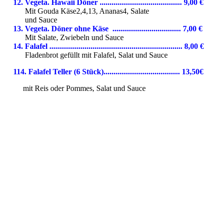
12. Vegeta. Hawaii Döner .......................................... 9,00 €
Mit Gouda Käse2,4,13, Ananas4, Salate
und Sauce
13. Vegeta. Döner ohne Käse ................................... 7,00 €
Mit Salate, Zwiebeln und Sauce
14. Falafel .................................................................... 8,00 €
Fladenbrot gefüllt mit Falafel, Salat und Sauce
114. Falafel Teller (6 Stück)....................................... 13,50€
mit Reis oder Pommes, Salat und Sauce