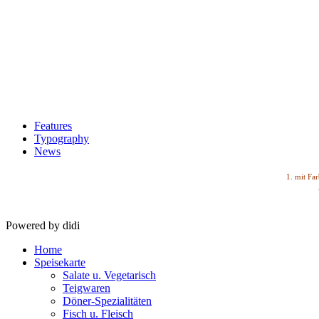
Features
Typography
News
1. mit Far
Powered by didi
Home
Speisekarte
Salate u. Vegetarisch
Teigwaren
Döner-Spezialitäten
Fisch u. Fleisch