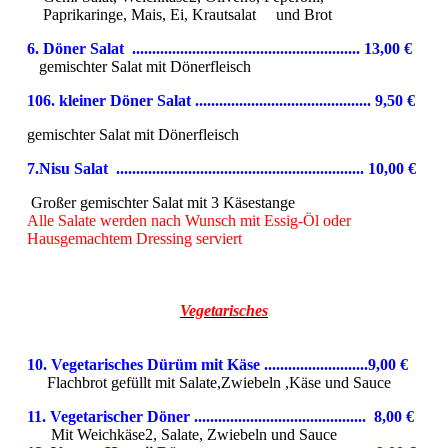
Paprikaringe,
Mais, Ei, Krautsalat und Brot
6.
Döner Salat ......................................................... 13,0
0 €
gemischter Salat mit Dönerfleisch
106. kleiner Döner Salat ............................................ 9,50 €
gemischter Salat mit Dönerfleisch
7.Nisu Salat .............................................................. 10,0
0 €
Großer gemischter Salat mit 3 Käsestange
Alle Salate werden nach Wunsch mit Essig-Öl oder
Hausgemachtem Dressing serviert
Vegetarisches
10. Vegetarisches Dürüm mit Käse ..........................9,00 €
F
lachbrot gefüllt mit Salate,Zwiebeln ,Käse und Sauce
11. Vegetarischer Döner ........................................... 8,00 €
Mit Weichkäse2, Salate, Zwiebeln und Sauce