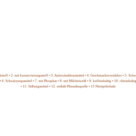
bstoff • 2. mit konservierungsstoff • 3. Antioxitadtionsmittel • 4. Geschmacksverstärker • 5. Sch
• 6. Schwärzungsmittel • 7. mit Phosphat • 8. mit Milcheiweiß • 9. koffeinhaltig • 10. chininhalti
• 11. Süßungsmittel • 12. enthält Phenalinquelle • 13 Nitritpökelsalz