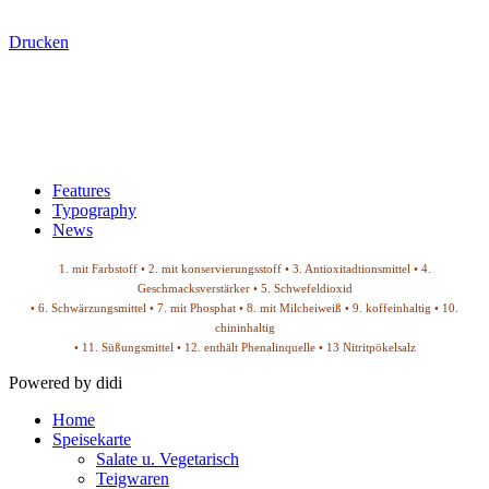
Drucken
Features
Typography
News
1. mit Farbstoff • 2. mit konservierungsstoff • 3. Antioxitadtionsmittel • 4.
Geschmacksverstärker • 5. Schwefeldioxid
• 6. Schwärzungsmittel • 7. mit Phosphat • 8. mit Milcheiweiß • 9. koffeinhaltig • 10.
chininhaltig
• 11. Süßungsmittel • 12. enthält Phenalinquelle • 13 Nitritpökelsalz
Powered by didi
Home
Speisekarte
Salate u. Vegetarisch
Teigwaren