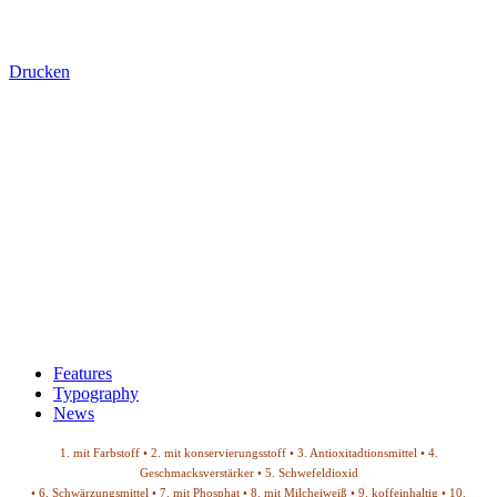
Drucken
Features
Typography
News
1. mit Farbstoff • 2. mit konservierungsstoff • 3. Antioxitadtionsmittel • 4.
Geschmacksverstärker • 5. Schwefeldioxid
• 6. Schwärzungsmittel • 7. mit Phosphat • 8. mit Milcheiweiß • 9. koffeinhaltig • 10.