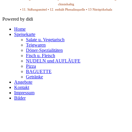
chininhaltig
• 11. Süßungsmittel • 12. enthält Phenalinquelle • 13 Nitritpökelsalz
Powered by didi
Home
Speisekarte
Salate u. Vegetarisch
Teigwaren
Döner-Spezialitäten
Fisch u. Fleisch
NUDELN und AUFLÄUFE
Pizza
BAGUETTE
Getränke
Angebote
Kontakt
Impressum
Bilder